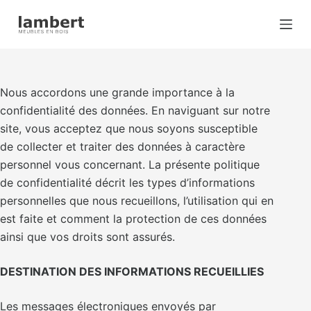
S
k
i
p
t
Nous accordons une grande importance à la
o
confidentialité des données. En naviguant sur notre
c
site, vous acceptez que nous soyons susceptible
o
de collecter et traiter des données à caractère
n
personnel vous concernant. La présente politique
t
de confidentialité décrit les types d’informations
e
personnelles que nous recueillons, l’utilisation qui en
n
est faite et comment la protection de ces données
t
ainsi que vos droits sont assurés.
DESTINATION DES INFORMATIONS RECUEILLIES
Les messages électroniques envoyés par