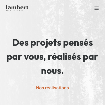
S
k
i
p
t
o
Des projets pensés
c
o
par vous, réalisés par
n
t
e
nous.
n
t
Nos réalisations