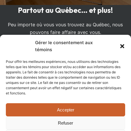
Partout au Québec... et plus!
Peu importe où vous vous trouvez au Québec, nous
pouvons faire affaire avec vous.
Gérer le consentement aux
témoins
Entreprise familiale
Pour offrir les meilleures expériences, nous utilisons des technologies
telles que les témoins pour stocker et/ou accéder aux informations des
Fabricant de meubles en bois massif depuis 1982.
appareils. Le fait de consentir à ces technologies nous permettra de
Déjà trois générations de coeur à l’ouvrage.
traiter des données telles que le comportement de navigation ou les ID
uniques sur ce site. Le fait de ne pas consentir ou de retirer son
consentement peut avoir un effet négatif sur certaines caractéristiques
et fonctions.
Notre adresse
Accepter
1581 route Principale
Refuser
Daveluyville, QC, G0Z 1C0
Copyright © 2026